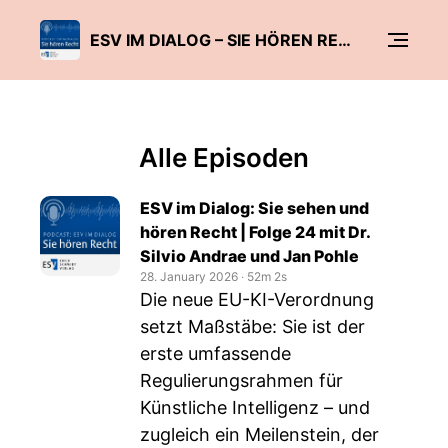
ESV IM DIALOG – SIE HÖREN RECHT
Alle Episoden
ESV im Dialog: Sie sehen und
hören Recht | Folge 24 mit Dr.
Silvio Andrae und Jan Pohle
28. January 2026
‧
52m 2s
Die neue EU-KI-Verordnung
setzt Maßstäbe: Sie ist der
erste umfassende
Regulierungsrahmen für
Künstliche Intelligenz – und
zugleich ein Meilenstein, der